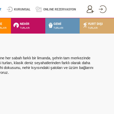
T
KURUMSAL
ONLINE REZERVASYON
VE
NEHİR
GEMİ
YURT DIŞI
URLARI
TURLARI
TURLARI
TURLARI
erine her sabah farklı bir limanda, şehrin tam merkezinde
turları, klasik deniz seyaha
tlerinden farklı olarak daha
tarihi dokusunu, nehir kıyısındaki şatoları ve üzüm bağlarını
yoruz.