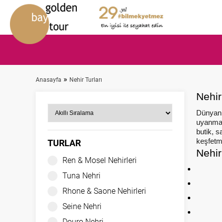
»
Anasayfa
Nehir Turları
Nehir
Dünyanın
uyanma 
butik, s
keşfetme
TURLAR
Nehir
Ren & Mosel Nehirleri
Tuna Nehri
Rhone & Saone Nehirleri
Seine Nehri
Douro Nehri