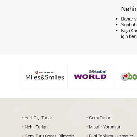
Nehir
Bahar v
Sonbaha
Kış (Kas
için benz
•
•
Yurt Dışı Turlar
Gemi Turları
•
•
Nehir Turları
Misafir Yorumları
•
•
Gemi Turu Öncesi Bilmeniz
Bilgi Toplumu Hizmetleri