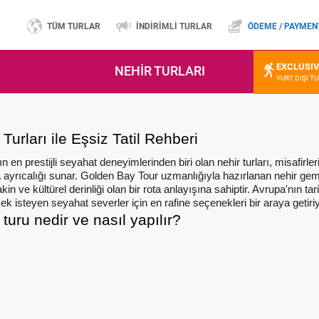
TÜM TURLAR
İNDİRİMLİ TURLAR
ÖDEME / PAYMEN
EXCLUSI
NEHİR TURLARI
YURT DIŞI T
 Turları ile Eşsiz Tatil Rehberi
 en prestijli seyahat deneyimlerinden biri olan nehir turları, misafirl
ayrıcalığı sunar. Golden Bay Tour uzmanlığıyla hazırlanan nehir gemi 
akin ve kültürel derinliği olan bir rota anlayışına sahiptir. Avrupa'nın 
k isteyen seyahat severler için en rafine seçenekleri bir araya getiri
 turu nedir ve nasıl yapılır?