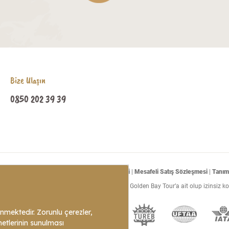
Bize Ulaşın
0850 202 39 39
sı
|
Aydınlatma Metni
|
Detaylı Aydınlatma Metni
|
Mesafeli Satış Sözleşmesi
|
Tanım
tüm turların program içeriklerinin telif hakları Golden Bay Tour’a ait olup izinsiz 