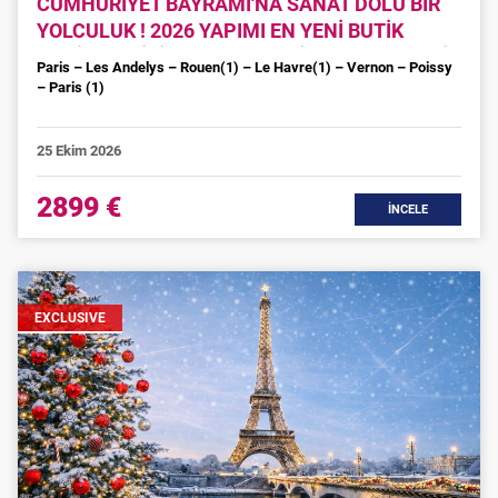
CUMHURİYET BAYRAMI'NA SANAT DOLU BİR
YOLCULUK ! 2026 YAPIMI EN YENİ BUTİK
NEHİR GEMİSİ VIVA BEYOND İLE SEINE NEHRİ,
Paris – Les Andelys – Rouen(1) – Le Havre(1) – Vernon – Poissy
PARİS & NORMANDİYA KIYILARI
– Paris (1)
25 Ekim 2026
2899 €
İNCELE
EXCLUSIVE