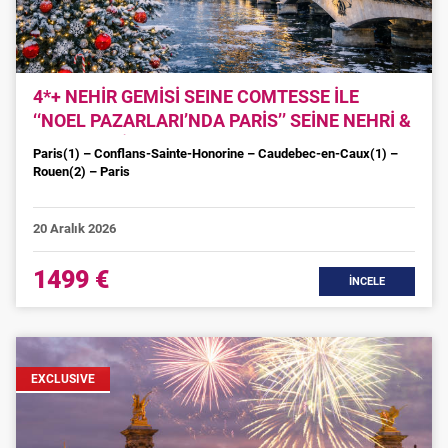
4*+ NEHİR GEMİSİ SEINE COMTESSE İLE
‘‘NOEL PAZARLARI’NDA PARİS’’ SEİNE NEHRİ &
NORMANDİYA KIYILARI
Paris(1) – Conflans-Sainte-Honorine – Caudebec-en-Caux(1) –
Rouen(2) – Paris
20 Aralık 2026
1499 €
İNCELE
EXCLUSIVE