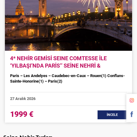
4* NEHİR GEMİSİ SEINE COMTESSE İLE
‘YILBAŞI’NDA PARİS’’ SEİNE NEHRİ &
NORMANDİYA KIYILARI
Paris – Les Andelyes – Caudebec-en-Caux – Rouen(1) Conflans-
Sainte-Honorine(1) – Paris(2)
27 Aralık 2026
1999 €
İNCELE