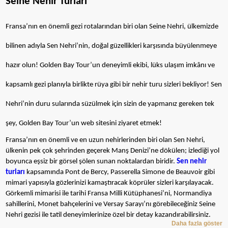
Seine Nehir Turları
Fransa’nın en önemli gezi rotalarından biri olan Seine Nehri, ülkemizde
bilinen adıyla Sen Nehri’nin, doğal güzellikleri karşısında büyülenmeye
hazır olun! Golden Bay Tour’un deneyimli ekibi, lüks ulaşım imkânı ve
kapsamlı gezi planıyla birlikte rüya gibi bir nehir turu sizleri bekliyor! Sen
Nehri’nin duru sularında süzülmek için sizin de yapmanız gereken tek
şey, Golden Bay Tour’un web sitesini ziyaret etmek!
Fransa’nın en önemli ve en uzun nehirlerinden biri olan Sen Nehri,
ülkenin pek çok şehrinden geçerek Manş Denizi’ne dökülen; izlediği yol
boyunca eşsiz bir görsel şölen sunan noktalardan biridir.
Sen nehir
turları
kapsamında Pont de Bercy, Passerella Simone de Beauvoir gibi
mimari yapısıyla gözlerinizi kamaştıracak köprüler sizleri karşılayacak.
Görkemli mimarisi ile tarihi Fransa Milli Kütüphanesi’ni, Normandiya
sahillerini, Monet bahçelerini ve Versay Sarayı’nı görebileceğiniz Seine
Nehri gezisi ile tatil deneyimlerinize özel bir detay kazandırabilirsiniz.
Daha fazla göster