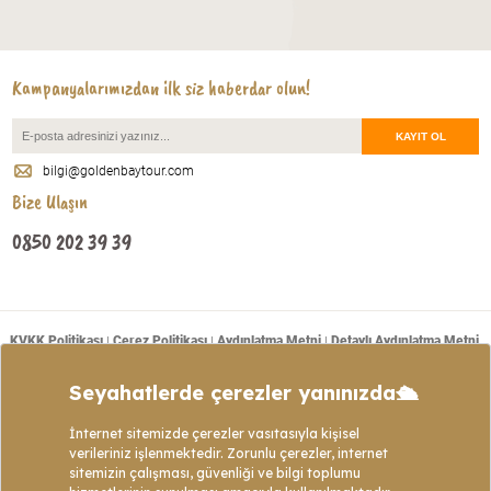
Kampanyalarımızdan ilk siz haberdar olun!
bilgi@goldenbaytour.com
Bize Ulaşın
0850 202 39 39
KVKK Politikası
Çerez Politikası
Aydınlatma Metni
Detaylı Aydınlatma Metni
|
|
|
Mesafeli Satış Sözleşmesi
Tanım ve Açıklamalar
Başvuru Formu
|
|
|
Copyright © 2021 - Web sitemizde bulunan tüm turların program içeriklerinin telif
hakları Golden Bay Tour’a ait olup izinsiz kopyalanıp kullanılamaz veya çoğaltılamaz.