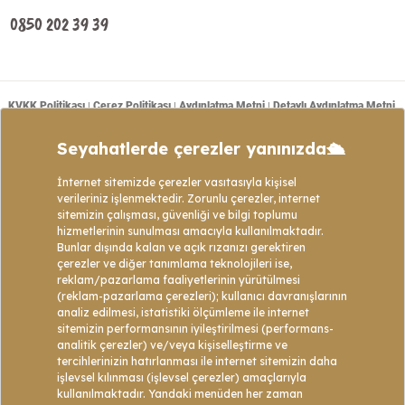
0850 202 39 39
KVKK Politikası
Çerez Politikası
Aydınlatma Metni
Detaylı Aydınlatma Metni
|
|
|
Mesafeli Satış Sözleşmesi
Tanım ve Açıklamalar
Başvuru Formu
|
|
|
Copyright © 2021 - Web sitemizde bulunan tüm turların program içeriklerinin telif
hakları Golden Bay Tour’a ait olup izinsiz kopyalanıp kullanılamaz veya çoğaltılamaz.
Web Tasarım: Data1