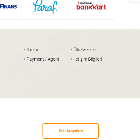
•
•
İlanlar
Ülke Vizeleri
•
•
Payment / Agent
İletişim Bilgileri
Sizi Arayalım