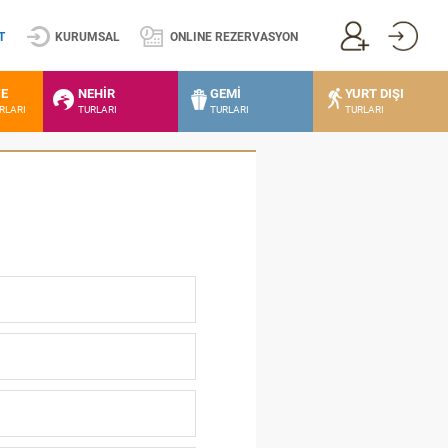
T
KURUMSAL
ONLINE REZERVASYON
VE
NEHİR
GEMİ
YURT DIŞI
URLARI
TURLARI
TURLARI
TURLARI