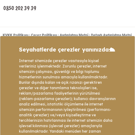
0850 202 39 39
KVKK Politikası
Çerez Politikası
Aydınlatma Metni
Detaylı Aydınlatma Metni
|
|
|
Mesafeli Satış Sözleşmesi
Tanım ve Açıklamalar
Başvuru Formu
|
|
|
Copyright © 2021 - Web sitemizde bulunan tüm turların program içeriklerinin telif
hakları Golden Bay Tour’a ait olup izinsiz kopyalanıp kullanılamaz veya çoğaltılamaz.
Web Tasarım: Data1