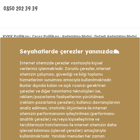
0850 202 39 39
KVKK Politikası
Çerez Politikası
Aydınlatma Metni
Detaylı Aydınlatma Metni
|
|
|
Mesafeli Satış Sözleşmesi
Tanım ve Açıklamalar
Başvuru Formu
|
|
|
Copyright © 2021 - Web sitemizde bulunan tüm turların program içeriklerinin telif
hakları Golden Bay Tour’a ait olup izinsiz kopyalanıp kullanılamaz veya çoğaltılamaz.
Web Tasarım: Data1