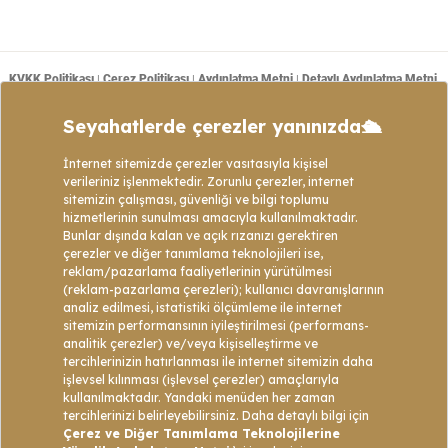
KVKK Politikası
Çerez Politikası
Aydınlatma Metni
Detaylı Aydınlatma Metni
|
|
|
Mesafeli Satış Sözleşmesi
Tanım ve Açıklamalar
Başvuru Formu
|
|
|
Copyright © 2021 - Web sitemizde bulunan tüm turların program içeriklerinin telif
hakları Golden Bay Tour’a ait olup izinsiz kopyalanıp kullanılamaz veya çoğaltılamaz.
Web Tasarım: Data1
Whatsapp İletişim
KVKK Hakkında