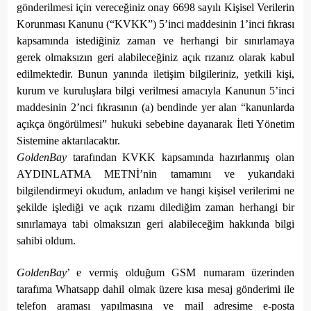
gönderilmesi için vereceğiniz onay 6698 sayılı Kişisel Verilerin
Korunması Kanunu (“KVKK”) 5’inci maddesinin 1’inci fıkrası
kapsamında istediğiniz zaman ve herhangi bir sınırlamaya
gerek olmaksızın geri alabileceğiniz açık rızanız olarak kabul
edilmektedir. Bunun yanında iletişim bilgileriniz, yetkili kişi,
kurum ve kuruluşlara bilgi verilmesi amacıyla Kanunun 5’inci
maddesinin 2’nci fıkrasının (a) bendinde yer alan “kanunlarda
açıkça öngörülmesi” hukuki sebebine dayanarak İleti Yönetim
Sistemine aktarılacaktır.
GoldenBay
tarafından KVKK kapsamında hazırlanmış olan
AYDINLATMA METNİ’nin tamamını ve yukarıdaki
bilgilendirmeyi okudum, anladım ve hangi kişisel verilerimi ne
şekilde işlediği ve açık rızamı dilediğim zaman herhangi bir
sınırlamaya tabi olmaksızın geri alabileceğim hakkında bilgi
sahibi oldum.
GoldenBay
’ e vermiş olduğum GSM numaram üzerinden
tarafıma
Whatsapp dahil olmak
üzere kısa mesaj gönderimi ile
telefon araması yapılmasına ve mail adresime e-posta